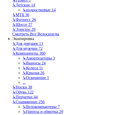
↳
Грэвел
3
↳
Детские
14
↳
подростковые
14
↳
МТБ
36
↳
Фитнесс
26
↳
Шоссе
27
↳
Электро
29
Смотреть Все Велосипеды
Экипировка
↳
Для девушек
13
↳
Для мужчин
72
↳
Компоненты
360
↳
Амортизаторы
3
↳
Выносы
24
↳
Колеса
11
↳
Крылья
26
↳
Освещение
1
...
↳
Носки
38
↳
Обувь
122
↳
Перчатки
44
↳
Снаряжение
256
↳
Велокомпьютеры
7
↳
Грипсы и обмотка
29