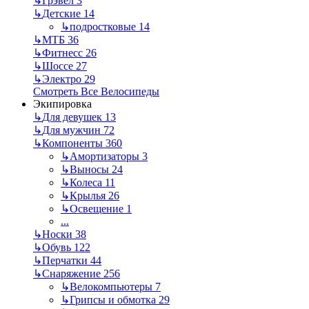
↳
Грэвел
3
↳
Детские
14
↳
подростковые
14
↳
МТБ
36
↳
Фитнесс
26
↳
Шоссе
27
↳
Электро
29
Смотреть Все Велосипеды
Экипировка
↳
Для девушек
13
↳
Для мужчин
72
↳
Компоненты
360
↳
Амортизаторы
3
↳
Выносы
24
↳
Колеса
11
↳
Крылья
26
↳
Освещение
1
...
↳
Носки
38
↳
Обувь
122
↳
Перчатки
44
↳
Снаряжение
256
↳
Велокомпьютеры
7
↳
Грипсы и обмотка
29