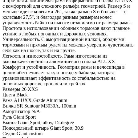
и прочная алюминиевая рама из фирменного сплава ALUXX
с комфортной для сложного рельефа геометрией. Размер S и
меньше идет с колесами 26", также размер S и больше — с
колесами 27,5", и благодаря разным размерам колес
управляемость байка на высоте независимо от размера рамы.
Простота в использовании ободных тормозов дают плавное
усилие в любых погодных и дорожных условиях.
Универсальность. С амортизационной вилкой, ободными
тормозами и прямым рулем ты можешь уверенно чувствовать
себя как на шоссе, так и на грунте.
Легкость и износостойкость. Рама изготовлена из
высококачественного алюминиевого сплава ALUXX
Комфорт и устойчивость. Геометрия рамы и велосипеда в
целом обеспечивает такую посадку байкера, которая
уравновешивает эффективность со стабильностью на
неровных дорогах, тропах или трейлах.
Размеры 26 XXS
Цвета Black
Рама ALUXX-Grade Aluminum
Вилка SR Suntour M3030A, 100mm
Амортизатор N/A
Руль Giant Sport
Вынос Giant Sport, alloy, 15-degree
Подседельный штырь Giant Sport, 30.9
Седло Giant custom