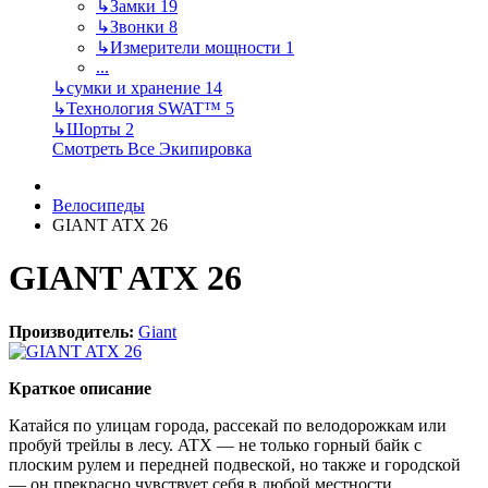
↳
Замки
19
↳
Звонки
8
↳
Измерители мощности
1
...
↳
сумки и хранение
14
↳
Технология SWAT™
5
↳
Шорты
2
Смотреть Все Экипировка
Велосипеды
GIANT ATX 26
GIANT ATX 26
Производитель:
Giant
Краткое описание
Катайся по улицам города, рассекай по велодорожкам или
пробуй трейлы в лесу. ATX — не только горный байк с
плоским рулем и передней подвеской, но также и городской
— он прекрасно чувствует себя в любой местности.