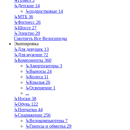
↳
Грэвел
3
↳
Детские
14
↳
подростковые
14
↳
МТБ
36
↳
Фитнесс
26
↳
Шоссе
27
↳
Электро
29
Смотреть Все Велосипеды
Экипировка
↳
Для девушек
13
↳
Для мужчин
72
↳
Компоненты
360
↳
Амортизаторы
3
↳
Выносы
24
↳
Колеса
11
↳
Крылья
26
↳
Освещение
1
...
↳
Носки
38
↳
Обувь
122
↳
Перчатки
44
↳
Снаряжение
256
↳
Велокомпьютеры
7
↳
Грипсы и обмотка
29