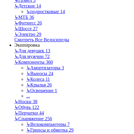
↳
Грэвел
3
↳
Детские
14
↳
подростковые
14
↳
МТБ
36
↳
Фитнесс
26
↳
Шоссе
27
↳
Электро
29
Смотреть Все Велосипеды
Экипировка
↳
Для девушек
13
↳
Для мужчин
72
↳
Компоненты
360
↳
Амортизаторы
3
↳
Выносы
24
↳
Колеса
11
↳
Крылья
26
↳
Освещение
1
...
↳
Носки
38
↳
Обувь
122
↳
Перчатки
44
↳
Снаряжение
256
↳
Велокомпьютеры
7
↳
Грипсы и обмотка
29