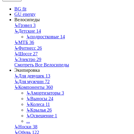
BG fit
GU energy
Велосипеды
↳
Грэвел
3
↳
Детские
14
↳
подростковые
14
↳
МТБ
36
↳
Фитнесс
26
↳
Шоссе
27
↳
Электро
29
Смотреть Все Велосипеды
Экипировка
↳
Для девушек
13
↳
Для мужчин
72
↳
Компоненты
360
↳
Амортизаторы
3
↳
Выносы
24
↳
Колеса
11
↳
Крылья
26
↳
Освещение
1
...
↳
Носки
38
↳
Обувь
122