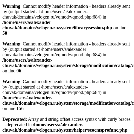
Warning
: Cannot modify header information - headers already sent
by (output started at /home/users/a/alexander-
chuvak/domains/velogen.ru/vqmod/vqmod.php:684) in
/home/users/a/alexander-
chuvak/domains/velogen.ru/system/library/session.php
on line
50
Warning
: Cannot modify header information - headers already sent
by (output started at /home/users/a/alexander-
chuvak/domains/velogen.ru/vqmod/vqmod.php:684) in
/home/users/a/alexander-
chuvak/domains/velogen.ru/system/storage/modification/catalog/c
on line
96
Warning
: Cannot modify header information - headers already sent
by (output started at /home/users/a/alexander-
chuvak/domains/velogen.ru/vqmod/vqmod.php:684) in
/home/users/a/alexander-
chuvak/domains/velogen.ru/system/storage/modification/catalog/c
on line
156
Deprecated
: Array and string offset access syntax with curly braces
is deprecated in
/home/users/a/alexander-
chuvak/domains/velogen.ru/system/helper/seocmsprofunc.php