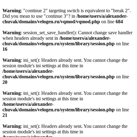
Warning
: "continue 2" targeting switch is equivalent to "break 2".
Did you mean to use "continue 3"? in
/home/users/a/alexander-
chuvak/domains/velogen.ru/vqmod/vqmod.php
on line
684
Warning
: session_set_save_handler(): Cannot change save handler
when headers already sent in
/home/users/a/alexander-
chuvak/domains/velogen.ru/system/library/session.php
on line
16
Warning
: ini_set(): Headers already sent. You cannot change the
session module's ini settings at this time in
/home/users/a/alexander-
chuvak/domains/velogen.ru/system/library/session.php
on line
20
Warning
: ini_set(): Headers already sent. You cannot change the
session module's ini settings at this time in
/home/users/a/alexander-
chuvak/domains/velogen.ru/system/library/session.php
on line
21
Warning
: ini_set(): Headers already sent. You cannot change the
session module's ini settings at this time in