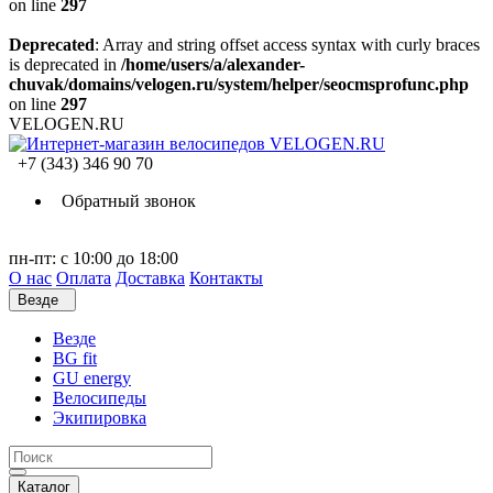
on line
297
Deprecated
: Array and string offset access syntax with curly braces
is deprecated in
/home/users/a/alexander-
chuvak/domains/velogen.ru/system/helper/seocmsprofunc.php
on line
297
VELOGEN.RU
+7 (343) 346 90 70
Обратный звонок
пн-пт: с 10:00 до 18:00
О нас
Оплата
Доставка
Контакты
Везде
Везде
BG fit
GU energy
Велосипеды
Экипировка
Каталог