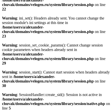
/home/users/a/alexander-
chuvak/domains/velogen.ru/system/library/session.php
on line
22
Warning
: ini_set(): Headers already sent. You cannot change the
session module's ini settings at this time in
/home/users/a/alexander-
chuvak/domains/velogen.ru/system/library/session.php
on line
23
Warning
: session_set_cookie_params(): Cannot change session
cookie parameters when headers already sent in
/home/users/a/alexander-
chuvak/domains/velogen.ru/system/library/session.php
on line
29
Warning
: session_start(): Cannot start session when headers already
sent in
/home/users/a/alexander-
chuvak/domains/velogen.ru/system/library/session.php
on line
30
Warning
: SessionHandler::create_sid(): Session is not active in
/home/users/a/alexander-
chuvak/domains/velogen.ru/system/library/session/native.php
on
line
5