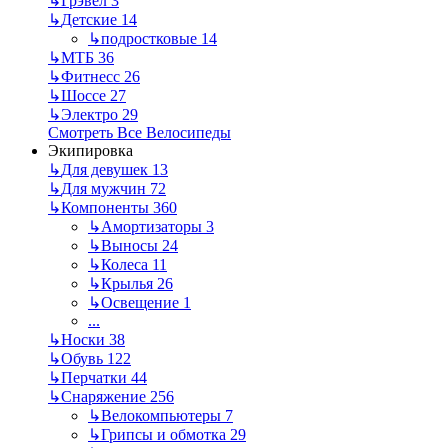
↳
Грэвел
3
↳
Детские
14
↳
подростковые
14
↳
МТБ
36
↳
Фитнесс
26
↳
Шоссе
27
↳
Электро
29
Смотреть Все Велосипеды
Экипировка
↳
Для девушек
13
↳
Для мужчин
72
↳
Компоненты
360
↳
Амортизаторы
3
↳
Выносы
24
↳
Колеса
11
↳
Крылья
26
↳
Освещение
1
...
↳
Носки
38
↳
Обувь
122
↳
Перчатки
44
↳
Снаряжение
256
↳
Велокомпьютеры
7
↳
Грипсы и обмотка
29