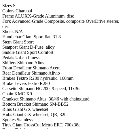
Sizes S
Colors Charcoal
Frame ALUXX-Grade Aluminum, disc
Fork Advanced-Grade Composite, composite OverDrive steerer,
disc
Shock N/A
Handlebar Giant Sport flat, 31.8
Stem Giant Sport
Seatpost Giant D-Fuse, alloy
Saddle Giant Sport Comfort
Pedals Urban fitness
Shifters Shimano Altus
Front Derailleur Shimano Acera
Rear Derailleur Shimano Alivio
Brakes Tektro R280 hydraulic, 160mm
Brake LeversTektro R280
Cassette Shimano HG200, 9-speed, 11x36
Chain KMC X9
Crankset Shimano Altus, 30/46 with chainguard
Bottom Bracket Shimano SM-BB52
Rims Giant GX wheelset
Hubs Giant GX wheelset, QR, 32h
Spokes Stainless
Tires Giant CrossCut Metro ERT, 700x38c