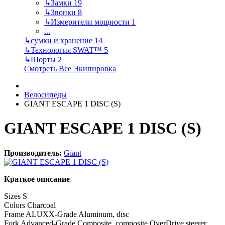
↳
Замки
19
↳
Звонки
8
↳
Измерители мощности
1
...
↳
сумки и хранение
14
↳
Технология SWAT™
5
↳
Шорты
2
Смотреть Все Экипировка
Велосипеды
GIANT ESCAPE 1 DISC (S)
GIANT ESCAPE 1 DISC (S)
Производитель:
Giant
Краткое описание
Sizes S
Colors Charcoal
Frame ALUXX-Grade Aluminum, disc
Fork Advanced-Grade Composite, composite OverDrive steerer,