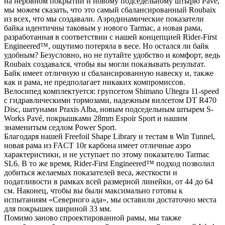
на неровном покрытии и новому подседельному штырю Pavé,
мы можем сказать, что это самый сбалансированный Roubaix
из всех, что мы создавали. Аэродинамические показатели
байка идентичны таковым у нового Tarmac, а новая рама,
разработанная в соответствии с нашей концепцией Rider-First
Engineered™, ощутимо потеряла в весе. Но остался ли байк
удобным? Безусловно, но не путайте удобство и комфорт, ведь
Roubaix создавался, чтобы вы могли показывать результат.
Байк имеет отличную и сбалансированную навеску и, также
как и рама, не предполагает никаких компромиссов.
Велосипед комплектуется: групсетом Shimano Ultegra 11-speed
с гидравлическими тормозами, надежным вилсетом DT R470
Disc, шатунами Praxis Alba, новым подседельным штырем S-
Works Pavé, покрышками 28mm Espoir Sport и нашим
знаменитым седлом Power Sport.
Благодаря нашей Freefoil Shape Library и тестам в Win Tunnel,
новая рама из FACT 10r карбона имеет отличные аэро
характеристики, и не уступает по этому показателю Tarmac
SL6. В то же время, Rider-First Engineered™ подход позволил
добиться желаемых показателей веса, жесткости и
податливости в рамках всей размерной линейки, от 44 до 64
см. Наконец, чтобы вы были максимально готовы к
испытаниям «Северного ада», мы оставили достаточно места
для покрышек шириной 33 мм.
Помимо заново спроектированной рамы, мы также