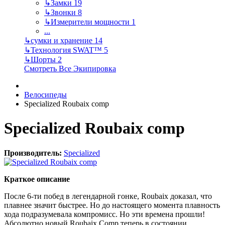
↳
Замки
19
↳
Звонки
8
↳
Измерители мощности
1
...
↳
сумки и хранение
14
↳
Технология SWAT™
5
↳
Шорты
2
Смотреть Все Экипировка
Велосипеды
Specialized Roubaix comp
Specialized Roubaix comp
Производитель:
Specialized
Краткое описание
После 6-ти побед в легендарной гонке, Roubaix доказал, что
плавнее значит быстрее. Но до настоящего момента плавность
хода подразумевала компромисс. Но эти времена прошли!
Абсолютно новый Roubaix Comp теперь в состоянии