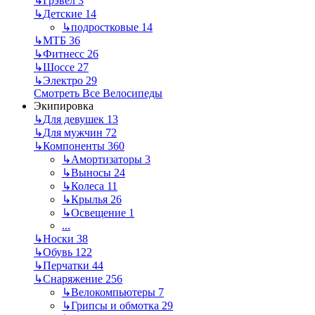
↳
Грэвел
3
↳
Детские
14
↳
подростковые
14
↳
МТБ
36
↳
Фитнесс
26
↳
Шоссе
27
↳
Электро
29
Смотреть Все Велосипеды
Экипировка
↳
Для девушек
13
↳
Для мужчин
72
↳
Компоненты
360
↳
Амортизаторы
3
↳
Выносы
24
↳
Колеса
11
↳
Крылья
26
↳
Освещение
1
...
↳
Носки
38
↳
Обувь
122
↳
Перчатки
44
↳
Снаряжение
256
↳
Велокомпьютеры
7
↳
Грипсы и обмотка
29