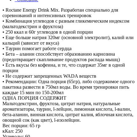
• Roctane Energy Drink Mix. Разработан специально для
соревнований и интенсивных тренировок
• Комбинация углеводов с разным гликемическим индексом
(мальтодекстрин и фруктоза)
• 250 ккал и 60г углеводов в одной порции
• Еще больше натрия 320мг (основной электролит), калий или
кальций (зависит от вкуса)
• Таурин помогает работе сердца
• Бета – аланин способствует образованию карнозина
(предотвращает скапливание продуктов распада мышц)
• Есть вкусы без кофеина, и те, что содержат 35мг в одной
порции
• Не содержит запрещенных WADA веществ
• Рекомендации: Одна порция (65гр), либо содержимое одного
пакетика развести в 750мл воды. Во время тренировки пить
каждые 15 мин по 150-200мл
ОДНА ПОРЦИЯ СОДЕРЖИТ
Мальтодекстрин, фруктоза, цитрат натрия, натуральные
ароматизаторы, таурин, l-лейцин, лимонная кислота, l-валин,
бета-аланин, винная кислота, цитрат калия, яблочная кислота,
овощной сок (как цвет), l-изолейцин.
Вес порции: 65 гр
кКал: 250
Углеводы: 60