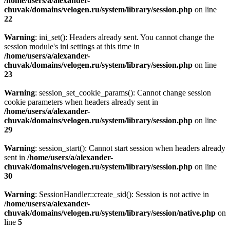
/home/users/a/alexander-
chuvak/domains/velogen.ru/system/library/session.php
on line
22
Warning
: ini_set(): Headers already sent. You cannot change the
session module's ini settings at this time in
/home/users/a/alexander-
chuvak/domains/velogen.ru/system/library/session.php
on line
23
Warning
: session_set_cookie_params(): Cannot change session
cookie parameters when headers already sent in
/home/users/a/alexander-
chuvak/domains/velogen.ru/system/library/session.php
on line
29
Warning
: session_start(): Cannot start session when headers already
sent in
/home/users/a/alexander-
chuvak/domains/velogen.ru/system/library/session.php
on line
30
Warning
: SessionHandler::create_sid(): Session is not active in
/home/users/a/alexander-
chuvak/domains/velogen.ru/system/library/session/native.php
on
line
5