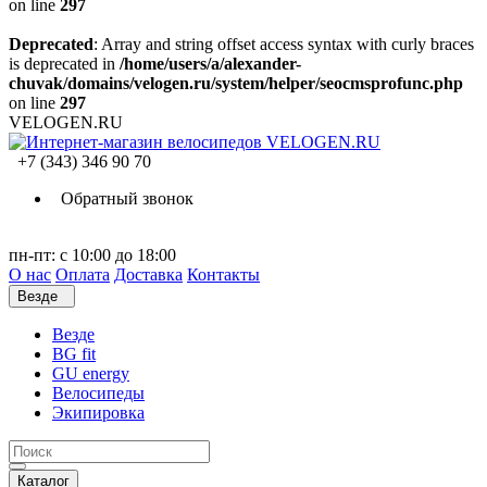
on line
297
Deprecated
: Array and string offset access syntax with curly braces
is deprecated in
/home/users/a/alexander-
chuvak/domains/velogen.ru/system/helper/seocmsprofunc.php
on line
297
VELOGEN.RU
+7 (343) 346 90 70
Обратный звонок
пн-пт: с 10:00 до 18:00
О нас
Оплата
Доставка
Контакты
Везде
Везде
BG fit
GU energy
Велосипеды
Экипировка
Каталог