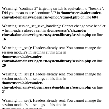
Warning
: "continue 2" targeting switch is equivalent to "break 2".
Did you mean to use "continue 3"? in
/home/users/a/alexander-
chuvak/domains/velogen.ru/vqmod/vqmod.php
on line
684
Warning
: session_set_save_handler(): Cannot change save handler
when headers already sent in
/home/users/a/alexander-
chuvak/domains/velogen.ru/system/library/session.php
on line
16
Warning
: ini_set(): Headers already sent. You cannot change the
session module's ini settings at this time in
/home/users/a/alexander-
chuvak/domains/velogen.ru/system/library/session.php
on line
20
Warning
: ini_set(): Headers already sent. You cannot change the
session module's ini settings at this time in
/home/users/a/alexander-
chuvak/domains/velogen.ru/system/library/session.php
on line
21
Warning
: ini_set(): Headers already sent. You cannot change the
session module's ini settings at this time in