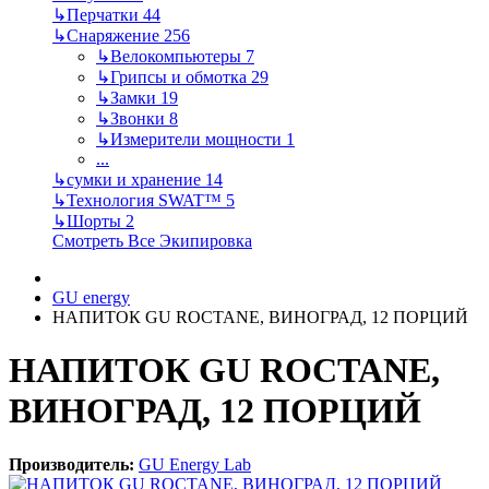
↳
Перчатки
44
↳
Снаряжение
256
↳
Велокомпьютеры
7
↳
Грипсы и обмотка
29
↳
Замки
19
↳
Звонки
8
↳
Измерители мощности
1
...
↳
сумки и хранение
14
↳
Технология SWAT™
5
↳
Шорты
2
Смотреть Все Экипировка
GU energy
НАПИТОК GU ROCTANE, ВИНОГРАД, 12 ПОРЦИЙ
НАПИТОК GU ROCTANE,
ВИНОГРАД, 12 ПОРЦИЙ
Производитель:
GU Energy Lab