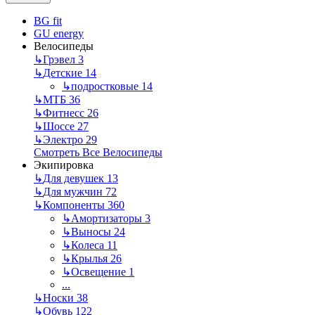
BG fit
GU energy
Велосипеды
↳
Грэвел
3
↳
Детские
14
↳
подростковые
14
↳
МТБ
36
↳
Фитнесс
26
↳
Шоссе
27
↳
Электро
29
Смотреть Все Велосипеды
Экипировка
↳
Для девушек
13
↳
Для мужчин
72
↳
Компоненты
360
↳
Амортизаторы
3
↳
Выносы
24
↳
Колеса
11
↳
Крылья
26
↳
Освещение
1
...
↳
Носки
38
↳
Обувь
122