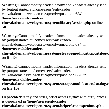
Warning
: Cannot modify header information - headers already sent
by (output started at /home/users/a/alexander-
chuvak/domains/velogen.ru/vqmod/vqmod.php:684) in
/home/users/a/alexander-
chuvak/domains/velogen.ru/system/library/session.php
on line
50
Warning
: Cannot modify header information - headers already sent
by (output started at /home/users/a/alexander-
chuvak/domains/velogen.ru/vqmod/vqmod.php:684) in
/home/users/a/alexander-
chuvak/domains/velogen.ru/system/storage/modification/catalog/c
on line
96
Warning
: Cannot modify header information - headers already sent
by (output started at /home/users/a/alexander-
chuvak/domains/velogen.ru/vqmod/vqmod.php:684) in
/home/users/a/alexander-
chuvak/domains/velogen.ru/system/storage/modification/catalog/c
on line
156
Deprecated
: Array and string offset access syntax with curly braces
is deprecated in
/home/users/a/alexander-
chuvak/domains/velogen.ru/system/helper/seocmsprofunc.php