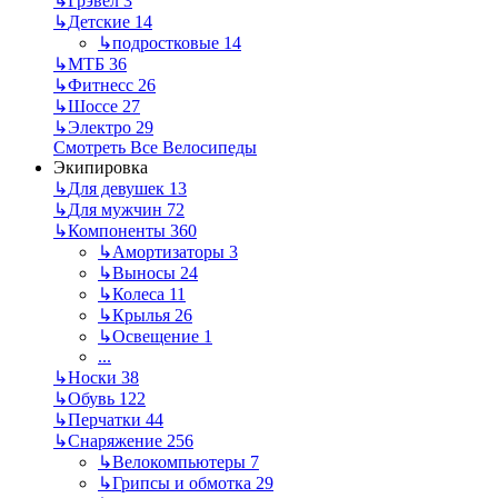
↳
Грэвел
3
↳
Детские
14
↳
подростковые
14
↳
МТБ
36
↳
Фитнесс
26
↳
Шоссе
27
↳
Электро
29
Смотреть Все Велосипеды
Экипировка
↳
Для девушек
13
↳
Для мужчин
72
↳
Компоненты
360
↳
Амортизаторы
3
↳
Выносы
24
↳
Колеса
11
↳
Крылья
26
↳
Освещение
1
...
↳
Носки
38
↳
Обувь
122
↳
Перчатки
44
↳
Снаряжение
256
↳
Велокомпьютеры
7
↳
Грипсы и обмотка
29