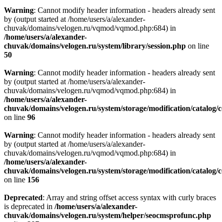
Warning
: Cannot modify header information - headers already sent
by (output started at /home/users/a/alexander-
chuvak/domains/velogen.ru/vqmod/vqmod.php:684) in
/home/users/a/alexander-
chuvak/domains/velogen.ru/system/library/session.php
on line
50
Warning
: Cannot modify header information - headers already sent
by (output started at /home/users/a/alexander-
chuvak/domains/velogen.ru/vqmod/vqmod.php:684) in
/home/users/a/alexander-
chuvak/domains/velogen.ru/system/storage/modification/catalog/c
on line
96
Warning
: Cannot modify header information - headers already sent
by (output started at /home/users/a/alexander-
chuvak/domains/velogen.ru/vqmod/vqmod.php:684) in
/home/users/a/alexander-
chuvak/domains/velogen.ru/system/storage/modification/catalog/c
on line
156
Deprecated
: Array and string offset access syntax with curly braces
is deprecated in
/home/users/a/alexander-
chuvak/domains/velogen.ru/system/helper/seocmsprofunc.php