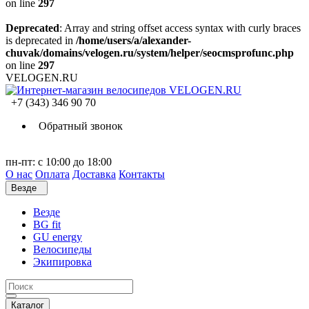
on line
297
Deprecated
: Array and string offset access syntax with curly braces
is deprecated in
/home/users/a/alexander-
chuvak/domains/velogen.ru/system/helper/seocmsprofunc.php
on line
297
VELOGEN.RU
+7 (343) 346 90 70
Обратный звонок
пн-пт: с 10:00 до 18:00
О нас
Оплата
Доставка
Контакты
Везде
Везде
BG fit
GU energy
Велосипеды
Экипировка
Каталог