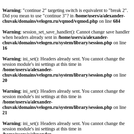
Warning
: "continue 2" targeting switch is equivalent to "break 2".
Did you mean to use "continue 3"? in
/home/users/a/alexander-
chuvak/domains/velogen.ru/vqmod/vqmod.php
on line
684
Warning
: session_set_save_handler(): Cannot change save handler
when headers already sent in
/home/users/a/alexander-
chuvak/domains/velogen.ru/system/library/session.php
on line
16
Warning
: ini_set(): Headers already sent. You cannot change the
session module's ini settings at this time in
/home/users/a/alexander-
chuvak/domains/velogen.ru/system/library/session.php
on line
20
Warning
: ini_set(): Headers already sent. You cannot change the
session module's ini settings at this time in
/home/users/a/alexander-
chuvak/domains/velogen.ru/system/library/session.php
on line
21
Warning
: ini_set(): Headers already sent. You cannot change the
session module's ini settings at this time in