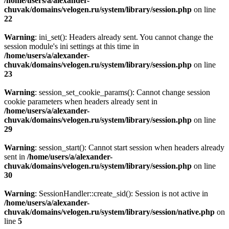
/home/users/a/alexander-
chuvak/domains/velogen.ru/system/library/session.php
on line
22
Warning
: ini_set(): Headers already sent. You cannot change the
session module's ini settings at this time in
/home/users/a/alexander-
chuvak/domains/velogen.ru/system/library/session.php
on line
23
Warning
: session_set_cookie_params(): Cannot change session
cookie parameters when headers already sent in
/home/users/a/alexander-
chuvak/domains/velogen.ru/system/library/session.php
on line
29
Warning
: session_start(): Cannot start session when headers already
sent in
/home/users/a/alexander-
chuvak/domains/velogen.ru/system/library/session.php
on line
30
Warning
: SessionHandler::create_sid(): Session is not active in
/home/users/a/alexander-
chuvak/domains/velogen.ru/system/library/session/native.php
on
line
5