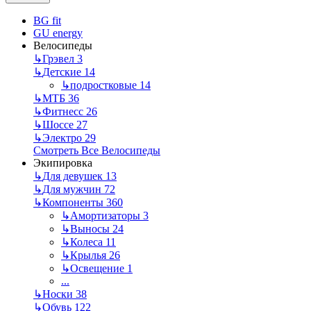
BG fit
GU energy
Велосипеды
↳
Грэвел
3
↳
Детские
14
↳
подростковые
14
↳
МТБ
36
↳
Фитнесс
26
↳
Шоссе
27
↳
Электро
29
Смотреть Все Велосипеды
Экипировка
↳
Для девушек
13
↳
Для мужчин
72
↳
Компоненты
360
↳
Амортизаторы
3
↳
Выносы
24
↳
Колеса
11
↳
Крылья
26
↳
Освещение
1
...
↳
Носки
38
↳
Обувь
122