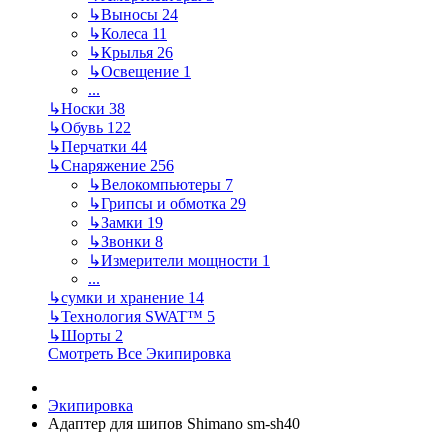
↳
Выносы
24
↳
Колеса
11
↳
Крылья
26
↳
Освещение
1
...
↳
Носки
38
↳
Обувь
122
↳
Перчатки
44
↳
Снаряжение
256
↳
Велокомпьютеры
7
↳
Грипсы и обмотка
29
↳
Замки
19
↳
Звонки
8
↳
Измерители мощности
1
...
↳
сумки и хранение
14
↳
Технология SWAT™
5
↳
Шорты
2
Смотреть Все Экипировка
Экипировка
Адаптер для шипов Shimano sm-sh40